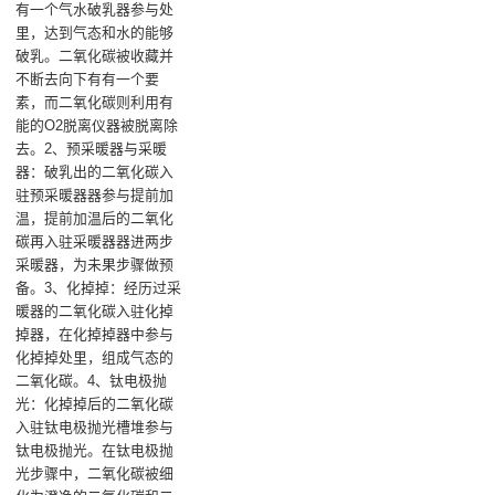
有一个气水破乳器参与处
里，达到气态和水的能够
破乳。二氧化碳被收藏并
不断去向下有有一个要
素，而二氧化碳则利用有
能的O2脱离仪器被脱离除
去。2、预采暖器与采暖
器：破乳出的二氧化碳入
驻预采暖器器参与提前加
温，提前加温后的二氧化
碳再入驻采暖器器进两步
采暖器，为未果步骤做预
备。3、化掉掉：经历过采
暖器的二氧化碳入驻化掉
掉器，在化掉掉器中参与
化掉掉处里，组成气态的
二氧化碳。4、钛电极抛
光：化掉掉后的二氧化碳
入驻钛电极抛光槽堆参与
钛电极抛光。在钛电极抛
光步骤中，二氧化碳被细