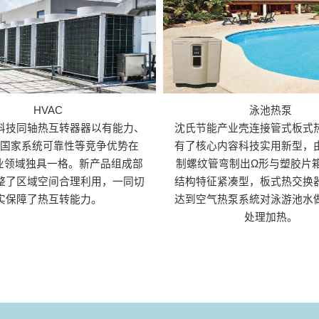
HVAC
泳池热泵
科技同轴热互转器器以有能力、
沈氏节能产业壳连接管式板式
、国家系统可靠性等竞争优势在
有了核心内容科技实用新型，
行业领域独具一格。新产品组成部
制螺纹管弯制出Ω形与塑胶片
整了区域空间合理利用，一同切
结构特征紧凑型，板式热交换
实保障了热互转能力。
达到空气热泵系統对泳游池水
处理加热。