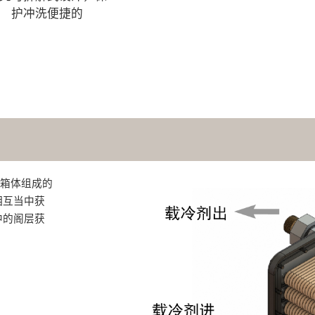
护冲洗便捷的
的箱体组成的
相互当中获
中的阁层获