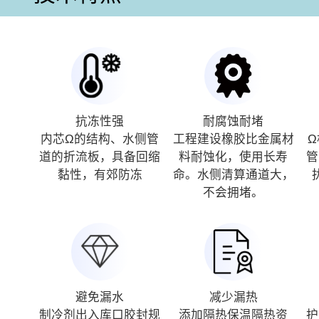
抗冻性强
耐腐蚀耐堵
内芯Ω的结构、水侧管
工程建设橡胶比金属材
道的折流板，具备回缩
料耐蚀化，使用长寿
管
黏性，有郊防冻
命。水侧清算通道大，
不会拥堵。
避免漏水
减少漏热
制冷剂出入库口胶封规
添加隔热保温隔热资
护