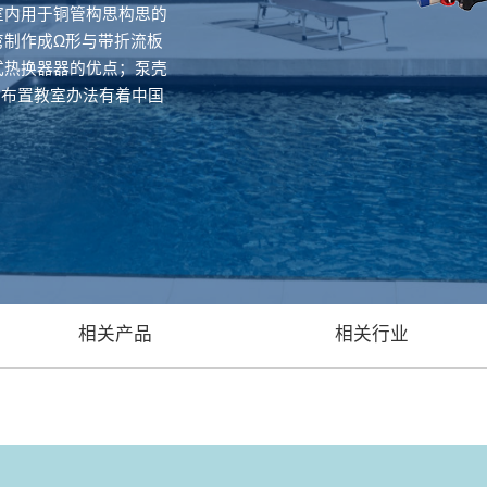
室内用于铜管构思构思的
弯制作成Ω形与带折流板
式热换器器的优点；泵壳
管布置教室办法有着中国
相关产品
相关行业