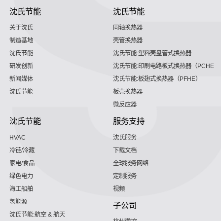
沈氏节能
沈氏节能
关于沈氏
同轴换热器
制造基地
壳管换热器
沈氏节能
沈氏节能:塑料壳盘管式换热器
研发创新
沈氏节能:印刷电路板式换热器（PCHE）
新闻媒体
沈氏节能:板翅式换热器（PFHE）
沈氏节能
板壳换热器
微反应器
沈氏节能
服务支持
HVAC
沈氏服务
冷链/冷藏
下载文档
家电/食品
全球服务网络
绿色电力
定制服务
海工船舶
视频
氢能源
子公司
沈氏节能:航空 & 航天