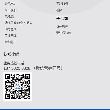
绿色电力
定制服务
海工船舶
视频
氢能源
子公司
沈氏节能:航空 & 航天
杭州微控
动力总成
浙江微智源
工业气体
精细化工
认知小编
业务热线电话
187 5820 8828 （微信营销同号）