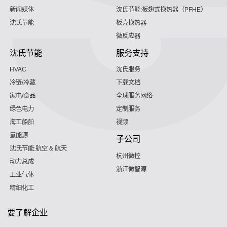
新闻媒体
沈氏节能:板翅式换热器（PFHE）
沈氏节能
板壳换热器
微反应器
沈氏节能
服务支持
HVAC
沈氏服务
冷链/冷藏
下载文档
家电/食品
全球服务网络
绿色电力
定制服务
海工船舶
视频
氢能源
子公司
沈氏节能:航空 & 航天
杭州微控
动力总成
浙江微智源
工业气体
精细化工
要了解企业