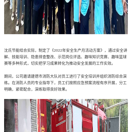
沈氏节能结合实际，
制定了《
年安全生产月活动方案》
，
通过安全
讲
2022
解
、技能培训
、
隐患排查
整改
、
示范岗位评选、趣味知识竞赛、趣味篮球
赛
等多种形式，切实把学习成果转化为推动安全发展的工作实效。
期间，公司邀请建德市消防大队对员工进行了安全培训并组织消防综合演
练。在消防人员的专业指导下，员工们
按照应急预案流程有序开展，分工
明确
，
紧密配合，
演练
取得良好效果。