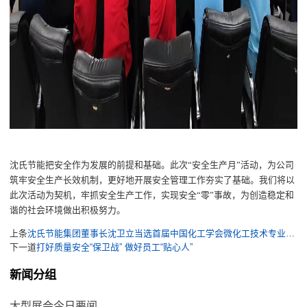
沈氏节能
把安全作为发展的前提和基础。
此次
“安全
生产月
”
活动，
为公司
筑牢安全生产长效机制，
更好地开展安全管理工作
夯实
了
基础
。我们将以
此次活动为契机，牢抓安全生产工作，实现安全
“零”事故，为创造稳定和
谐的社会环境做出积极努力。
上条
沈氏节能集团董事长沈卫立当选首届中国化工学会微化工技术专业委员会委员！公司自主微通道反应器精彩亮相大会
下一道
打好质量安全“保卫战” 做好员工“贴心人”
新闻分组
大型展会今日要闻