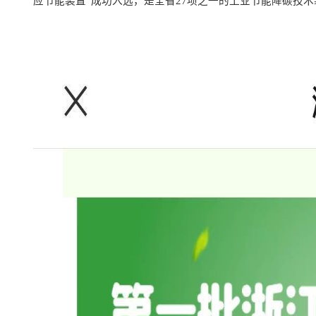
应节能装置
”
成功入选，是全省
27
项之一的工业节能降碳技术