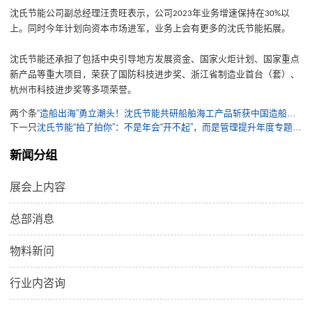
沈氏节能
公司副总经理汪贵旺
表示
，
公司
年业务增速
保持在
以
2023
30%
上。
同时今年
计划向资本市场进军，业务上会有更多的沈氏节能拓展。
沈氏节能
还承担了包括中央引导地方发展资金、国家火炬计划、国家重点
新产品等重大项目，荣获了国防科技进步奖、浙江省制造业首台（套）、
杭州市科技进步奖等多项荣誉。
两个条
“造船出海”勇立潮头！沈氏节能共研船舶海工产品斩获中国造船工程学会“科技进步奖一等奖”
下一只
沈氏节能“拍了拍你”：不是年会“开不起”，而是管理提升年度专题研讨会更有性价比……
新闻分组
展会上内容
总部消息
物料新问
行业内咨询