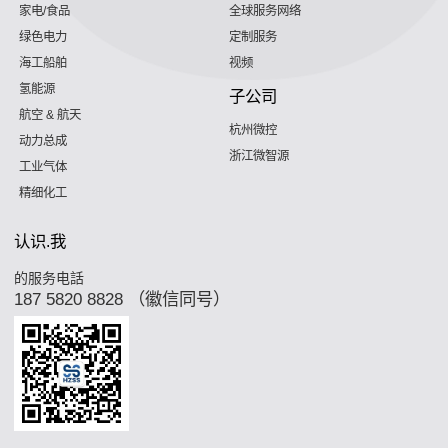
家电/食品
全球服务网络
绿色电力
定制服务
海工船舶
视频
氢能源
子公司
航空 & 航天
杭州微控
动力总成
浙江微智源
工业气体
精细化工
认识.我
的服务电話
187 5820 8828 （徽信同号）