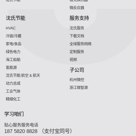
沈氏节能
板壳换热器
微反应器
沈氏节能
服务支持
HVAC
沈氏服务
冷链/冷藏
下载文档
家电/食品
全球服务网络
绿色电力
定制服务
海工船舶
视频
氢能源
子公司
沈氏节能:航空 & 航天
杭州微控
动力总成
浙江微智源
工业气体
精细化工
学习咱们
贴心服务服务电话
187 5820 8828 （支付宝同号）