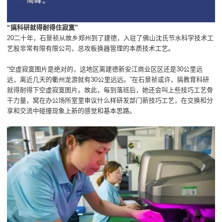
“搞科研就得耐得住寂寞”
20二十年，石景祯从故乡郑州到了建德，入驻了佛山沈氏节水科学技术工
艺股非常有限有限公司，总攻板换器管理的本质技术工艺。
“空虚寂寞图片是绝对的，这地区离建德新安江商业区区还是30公里远
远，离近几天的衢州龙游就有30公里远远。”在石景祯或许，搞教育科研
就得耐得下空虚寂寞图片。故此，每到落班后，她还会叫上些技巧工艺骨
干力量，窝在办公场所室里审议什么样研发部门新技巧工艺，在交换和分
享和交流中碰撞现象上新的感觉和基本思路。