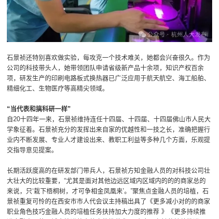
石景祯还特别喜欢做实验，每攻克一个技术难关，她都会兴奋很久。作为
公司的科技带头人，她带领团队申请省级新产品十余项，知识产权百余
项，研发生产的印刷电路板式换热器已广泛应用于航天航空、海工船舶、
精细化工、生物医疗等高精尖领域。
“当代表和搞科研一样”
自20十四年一来，石景祯维持连任十四届、十四届、十四届佛山市人民大
学象征着。石景祯充分的发挥出来自家的优越性和一技之长，准确把握行
业内不断发展、专业人才建设出来、教职工利益等多种几个方面，乐观提
交指导意见提案。
长期活跃度高的在研发部门带兵人，石景祯方知金融人员的对科技公司壮
大壮大的比较重要，“尤其是面对其他边远区域内区域内的的的商家总的
来说，只‘栽下梧桐树，才可争相金凤凰来’。”聚焦点金融人员的培植，石
景祯重复可怜的在西安市市人代会议主持稿出具了《更多减小对的的商家
职业角色技巧金融人员的培植任务扶持加大力度的推荐 》《更多持续推