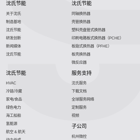
沈氏节能
沈氏节能
关于沈氏
同轴换热器
制造基地
壳管换热器
沈氏节能
塑料壳盘管式换热器
研发创新
印刷电路板式换热器（PCHE）
新闻媒体
板翅式换热器（PFHE）
沈氏节能
板壳换热器
微反应器
沈氏节能
服务支持
HVAC
沈氏服务
冷链/冷藏
下载文档
家电/食品
全球服务网络
绿色电力
定制服务
海工船舶
视频
氢能源
子公司
航空 & 航天
杭州微控