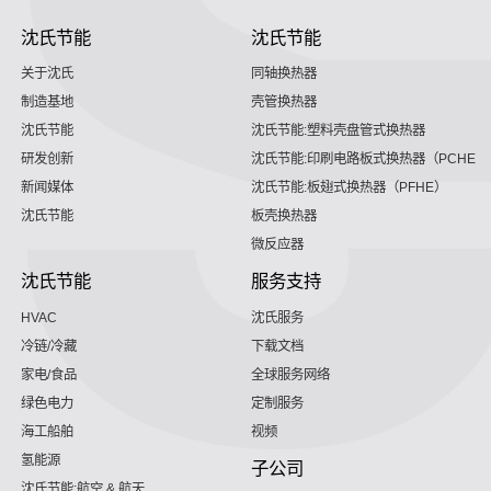
沈氏节能
沈氏节能
关于沈氏
同轴换热器
制造基地
壳管换热器
沈氏节能
沈氏节能:塑料壳盘管式换热器
研发创新
沈氏节能:印刷电路板式换热器（PCHE）
新闻媒体
沈氏节能:板翅式换热器（PFHE）
沈氏节能
板壳换热器
微反应器
沈氏节能
服务支持
HVAC
沈氏服务
冷链/冷藏
下载文档
家电/食品
全球服务网络
绿色电力
定制服务
海工船舶
视频
氢能源
子公司
沈氏节能:航空 & 航天