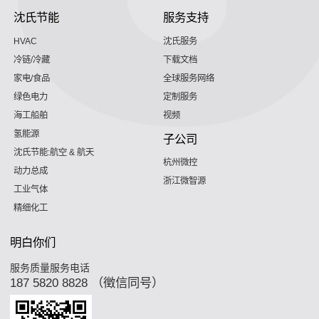
沈氏节能
服务支持
HVAC
沈氏服务
冷链/冷藏
下载文档
家电/食品
全球服务网络
绿色电力
定制服务
海工船舶
视频
氢能源
子公司
沈氏节能:航空 & 航天
杭州微控
动力总成
浙江微智源
工业气体
精细化工
明白你们
服务质量服务电话
187 5820 8828 （徵信同号）