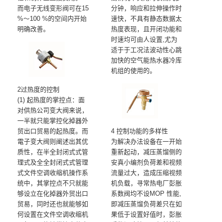
而电子无线变形阀可在15
分钟，响应和拉伸操作时
%～100 %的空间内开始
速快，不具有静态数据太
明确改善。
热度表现，且开闭功能和
时速均可由人设置,尤为
适于于工况法波动性心跳
加快的空气能热水器冷库
机组的使用的。
2过热度的控制
(1) 起热度的掌控点：面
对供热公司变大阀来说，
一半就只能掌控化掉器外
贸出口贸易的起热度。而
4 控制功能的多样性
電子变大阀则阐述出其优
为解决办法设备在一开始
质性，在半全封闭式式管
重新起动，减压蒸馏侧的
理式及全全封闭式式管理
安真小编剂负荷差和视频
式文件空调收缩机操作系
流量过大，造成压缩视频
统中，其掌控点不只就能
机负载，寻常热电厂彭胀
够设立在化掉器外贸出口
系数阀均不设MOP 性能,
贸易，同时还也就能够如
即减压蒸馏负荷差只在如
何设置在文件空调收缩机
果低于设置好值时，彭胀