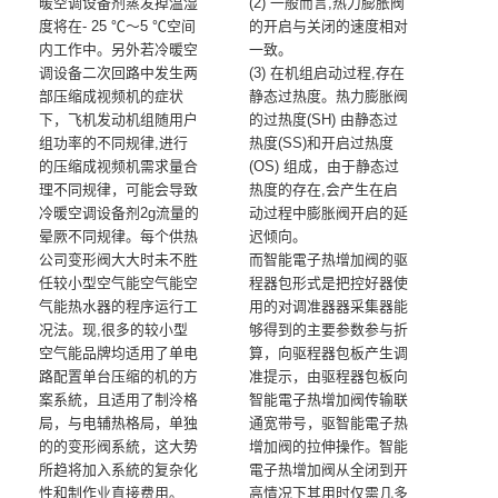
暖空调设备剂蒸发掉温湿
(2) 一般而言,热力膨胀阀
度将在- 25 ℃～5 ℃空间
的开启与关闭的速度相对
内工作中。另外若冷暖空
一致。
调设备二次回路中发生两
(3) 在机组启动过程,存在
部压缩成视频机的症状
静态过热度。热力膨胀阀
下，飞机发动机组随用户
的过热度(SH) 由静态过
组功率的不同规律,进行
热度(SS)和开启过热度
的压缩成视频机需求量合
(OS) 组成，由于静态过
理不同规律，可能会导致
热度的存在,会产生在启
冷暖空调设备剂2g流量的
动过程中膨胀阀开启的延
晕厥不同规律。每个供热
迟倾向。
公司变形阀大大时未不胜
而智能電子热增加阀的驱
任较小型空气能空气能空
程器包形式是把控好器使
气能热水器的程序运行工
用的对调准器器采集器能
况法。现,很多的较小型
够得到的主要参数参与折
空气能品牌均适用了单电
算，向驱程器包板产生调
路配置单台压缩的机的方
准提示，由驱程器包板向
案系統，且适用了制泠格
智能電子热增加阀传输联
局，与电辅热格局，单独
通宽带号，驱智能電子热
的的变形阀系統，这大势
增加阀的拉伸操作。智能
所趋将加入系統的复杂化
電子热增加阀从全闭到开
性和制作业直接费用。
高情况下其用时仅需几多