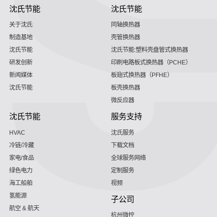
沈氏节能
沈氏节能
关于沈氏
同轴换热器
制造基地
壳管换热器
沈氏节能
沈氏节能:塑料壳盘管式换热器
研发创新
印刷电路板式换热器（PCHE）
新闻媒体
板翅式换热器（PFHE）
沈氏节能
板壳换热器
微反应器
沈氏节能
服务支持
HVAC
沈氏服务
冷链/冷藏
下载文档
家电/食品
全球服务网络
绿色电力
定制服务
海工船舶
视频
氢能源
子公司
航空 & 航天
杭州微控