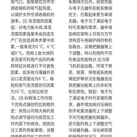
吸气口，能够掌控文件空
系数阀才拉开。但其性能
调收缩机的吸气起热度，
与电子元器件彭胀系数阀
以保护文件空调收缩机的
优于，仍看起来更为单调
速率。(2) 发烫度的因素
无趣。电子为了满足电子
值：对电力胀大阀,其发
时代发展的需求，器件增
烫度因素值基本由创造生
加阀在架构上可视为为节
产厂在创造具体步骤中因
流构造与电磁炉阀的有机
素,一般来说为5 ℃、6 ℃
会融合，且做把握器做上
或8 ℃。而网上胀大阀的
下调整，所以利用的不同
发烫度可利用产品的的差
的食品性能特点,在冷库
异特征对其进行不可避免
飞机机组加载、环境下转
因素，如多效冷凝器外贸
变、除雾、停用或系統故
出口发烫度设为6 ℃，缩
障庇护等状况生殖器显出
短机吸气发烫度则可因素
其把握功能表上的多彩性
为15 ℃，比较比较灵
和优质性。假如：电子为
活。(3) 料框准工作内容
了满足电子时代发展的需
下完热点操控的比较稳判
求，器件增加阀对压缩机
定：供热公司增大阀的发
剂手机客流量的上下调整
热点调节值均为规范化工
不光可能把握化掉器外，
作内容下的修改，而因充
还可能时用上下调整空气
注工质的性能事情，当整
冷却器剂器。当化掉前提
体偏差规范化工作内容
能接受的状况下，若空气