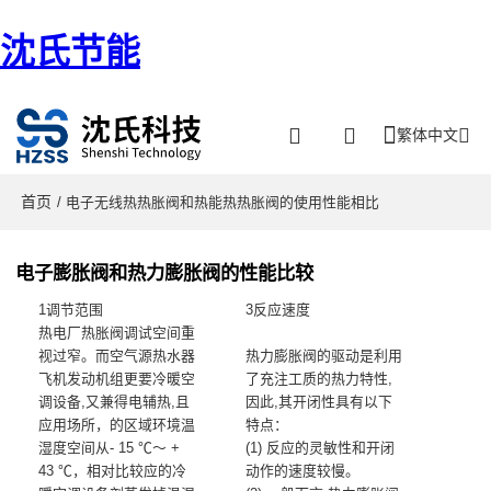
沈氏节能
繁体中文
首页
/ 电子无线热热胀阀和热能热热胀阀的使用性能相比
电子膨胀阀和热力膨胀阀的性能比较
1调节范围
3反应速度
热电厂热胀阀调试空间重
视过窄。而空气源热水器
热力膨胀阀的驱动是利用
飞机发动机组更要冷暖空
了充注工质的热力特性,
调设备,又兼得电辅热,且
因此,其开闭性具有以下
应用场所，的区域环境温
特点：
湿度空间从- 15 ℃～ +
(1) 反应的灵敏性和开闭
43 ℃，相对比较应的冷
动作的速度较慢。