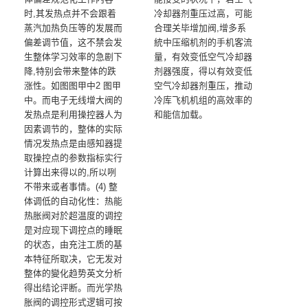
时,其发热点并不会跟着
冷却器剂重压过高，可能
蒸汽加热负压等的发展而
合理关毕增加阀,增多系
偏差调节值，这不禁会发
統中压缩机剂的手机客流
生整体学习效率的急剧下
量，有效变低空气冷却器
降,特别会带来整体的跌
剂器强度，得以有效变低
涨性。如图图甲中2 图甲
空气冷却器剂重压，推动
中。而电子无线增大阀的
冷库飞机机组的高效率的
发热点是利用操控器人为
和能信加载。
因素调节的，整体的实际
情况发热点是由感知器提
取操控点的参数指标实行
计算出来得以的,所以咧
不带来或者事情。(4) 整
体调低的自动化性：热能
热胀阀对於超温度的调控
是对应现下调控点的睡眠
的状态，由充注工质的基
本特征所取决，它无发对
整体的變化趋势英文分析
得出结论评断。而光学热
胀阀的调控形式逻辑可按