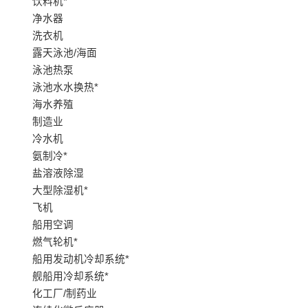
饮料机*
净水器
洗衣机
露天泳池/海面
泳池热泵
泳池水水换热*
海水养殖
制造业
冷水机
氨制冷*
盐溶液除湿
大型除湿机*
飞机
船用空调
燃气轮机*
船用发动机冷却系统*
舰船用冷却系统*
化工厂/制药业