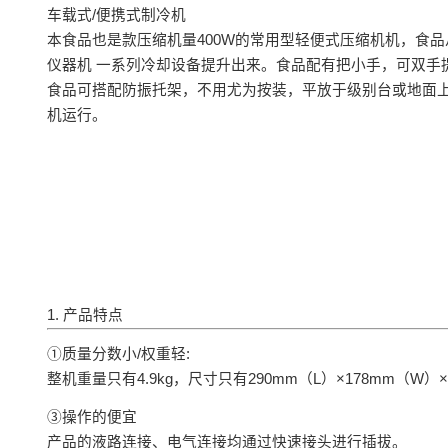
车载式/便携式制冷机
本食品也是款压缩机量400W的常用型轻便式压缩机机，食品
仪器机 一系列冷却设备提升出来。食品配有把小手，可双手
食品可搭配防振托架，不用尤为按装，平放于级别台或地面
机运行。
1. 产品特点
①质量分数小/权重轻:
整机重量只有4.9kg，尺寸只有290mm（L）×178mm（W
③操作的便宜
产品的液路连接、电气连接均通过快速接头进行插拔。