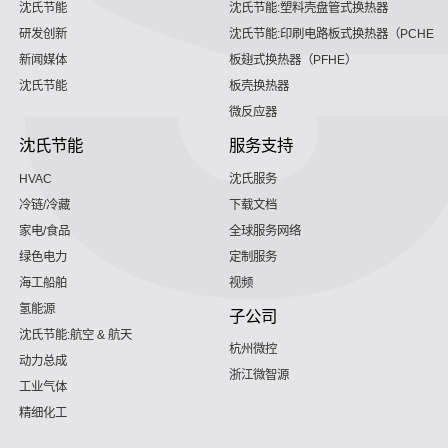
沈氏节能
沈氏节能:塑料壳盘管式换热器
研发创新
沈氏节能:印刷电路板式换热器（PCHE）
新闻媒体
板翅式换热器（PFHE）
沈氏节能
板壳换热器
微反应器
沈氏节能
服务支持
HVAC
沈氏服务
冷链/冷藏
下载文档
家电/食品
全球服务网络
绿色电力
定制服务
海工船舶
视频
氢能源
子公司
沈氏节能:航空 & 航天
杭州微控
动力总成
浙江微智源
工业气体
精细化工