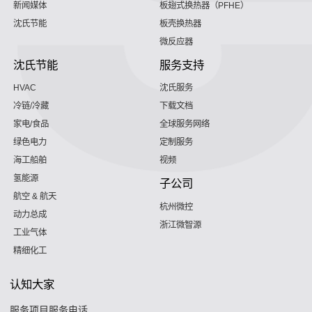
新闻媒体
板翅式换热器（PFHE）
沈氏节能
板壳换热器
微反应器
沈氏节能
服务支持
HVAC
沈氏服务
冷链/冷藏
下载文档
家电/食品
全球服务网络
绿色电力
定制服务
海工船舶
视频
氢能源
子公司
航空 & 航天
杭州微控
动力总成
浙江微智源
工业气体
精细化工
认知大家
服务项目服务电话