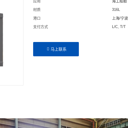
应用
海工船舶
材质
316L
港口
上海/宁
支付方式
L/C, T/T
马上联系