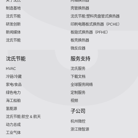
关于沈氏
同轴换热器
制造基地
壳管换热器
沈氏节能
沈氏节能:塑料壳盘管式换热器
研发创新
印刷电路板式换热器（PCHE）
新闻媒体
板翅式换热器（PFHE）
沈氏节能
板壳换热器
微反应器
沈氏节能
服务支持
HVAC
沈氏服务
冷链/冷藏
下载文档
家电/食品
全球服务网络
绿色电力
定制服务
海工船舶
视频
氢能源
子公司
沈氏节能:航空 & 航天
杭州微控
动力总成
浙江微智源
工业气体