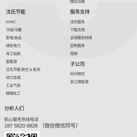
微反应器
沈氏节能
服务支持
HVAC
沈氏服务
冷链/冷藏
下载文档
家电/食品
全球服务网络
绿色电力
定制服务
海工船舶
视频
氢能源
子公司
沈氏节能:航空 & 航天
杭州微控
动力总成
浙江微智源
工业气体
精细化工
分析人们
贴心服务热线电话
187 5820 8828 （微信微信同号）