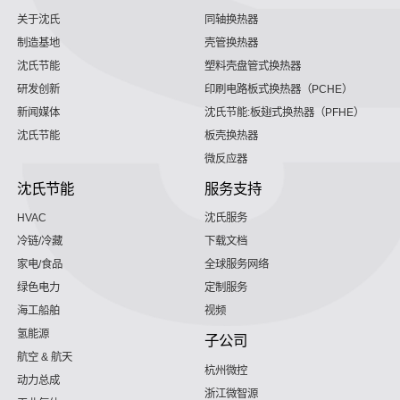
关于沈氏
同轴换热器
制造基地
壳管换热器
沈氏节能
塑料壳盘管式换热器
研发创新
印刷电路板式换热器（PCHE）
新闻媒体
沈氏节能:板翅式换热器（PFHE）
沈氏节能
板壳换热器
微反应器
沈氏节能
服务支持
HVAC
沈氏服务
冷链/冷藏
下载文档
家电/食品
全球服务网络
绿色电力
定制服务
海工船舶
视频
氢能源
子公司
航空 & 航天
杭州微控
动力总成
浙江微智源