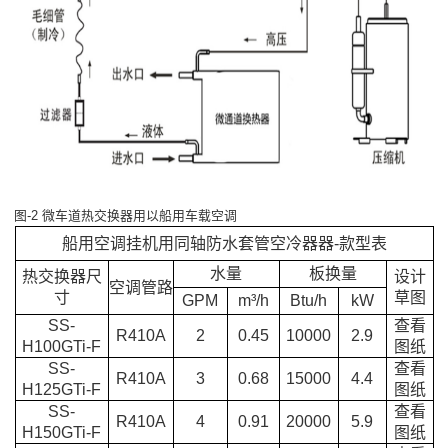
图-2 微车道热交换器用以船用车载空调
船用空调挂机用同轴防水套管空冷器器-款型表
水量
板换量
热交换器尺
设计
空调管路
寸
草图
GPM
m³/h
Btu/h
kW
SS-
查看
R410A
2
0.45
10000
2.9
H100GTi-F
图纸
SS-
查看
R410A
3
0.68
15000
4.4
H125GTi-F
图纸
SS-
查看
R410A
4
0.91
20000
5.9
H150GTi-F
图纸