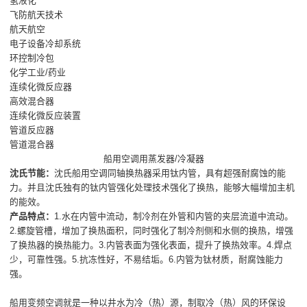
氢液化
飞防航天技术
航天航空
电子设备冷却系统
环控制冷包
化学工业/药业
连续化微反应器
高效混合器
连续化微反应装置
管道反应器
管道混合器
船用空调用蒸发器/冷凝器
沈氏节能：
沈氏船用空调同轴换热器采用钛内管，具有超强耐腐蚀的能
力。并且沈氏独有的钛内管强化处理技术强化了换热，能够大幅增加主机
的能效。
产品特点：
1.水在内管中流动，制冷剂在外管和内管的夹层流道中流动。
2.螺旋管槽，增加了换热面积，同时强化了制冷剂侧和水侧的换热，增强
了换热器的换热能力。3.内管表面为强化表面，提升了换热效率。4.焊点
少，可靠性强。5.抗冻性好，不易结垢。6.内管为钛材质，耐腐蚀能力
强。
船用变频空调就是一种以井水为冷（热）源，制取冷（热）风的环保设