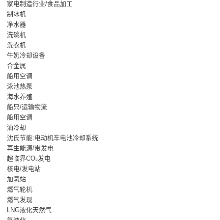
家电制造行业/食品加工
制冰机
净水器
洗碗机
洗衣机
牛奶冷却设备
合金属
船用空调
泳池热泵
海水养殖
船只/运输物流
船用空调
油冷却
沈氏节能:电动机车电池冷却系统
再生能源/带发电
超临界CO₂发电
核电/发电站
加氢站
燃气轮机
燃气发现
LNG液化天然气