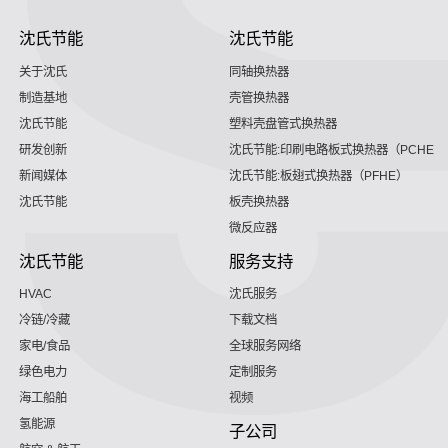
沈氏节能
沈氏节能
关于沈氏
同轴换热器
制造基地
壳管换热器
沈氏节能
塑料壳盘管式换热器
研发创新
沈氏节能:印刷电路板式换热器（PCHE）
新闻媒体
沈氏节能:板翅式换热器（PFHE）
沈氏节能
板壳换热器
微反应器
沈氏节能
服务支持
HVAC
沈氏服务
冷链/冷藏
下载文档
家电/食品
全球服务网络
绿色电力
定制服务
海工船舶
视频
氢能源
子公司