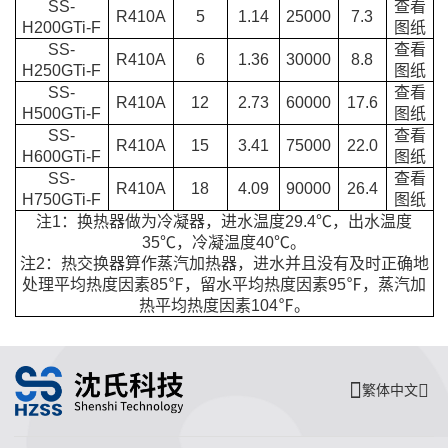
SS-
查看
R410A
5
1.14
25000
7.3
H200GTi-F
图纸
SS-
查看
R410A
6
1.36
30000
8.8
H250GTi-F
图纸
SS-
查看
R410A
12
2.73
60000
17.6
H500GTi-F
图纸
SS-
查看
R410A
15
3.41
75000
22.0
H600GTi-F
图纸
SS-
查看
R410A
18
4.09
90000
26.4
H750GTi-F
图纸
注1：换热器做为冷凝器，进水温度29.4℃，出水温度
35℃，冷凝温度40℃。
注2：热交换器算作蒸汽加热器，进水并且没有及时正确地
处理平均热度因素85℉，留水平均热度因素95℉，蒸汽加
热平均热度因素104℉。
繁体中文