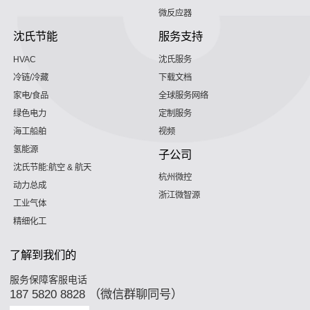
微反应器
沈氏节能
服务支持
HVAC
沈氏服务
冷链/冷藏
下载文档
家电/食品
全球服务网络
绿色电力
定制服务
海工船舶
视频
氢能源
子公司
沈氏节能:航空 & 航天
杭州微控
动力总成
浙江微智源
工业气体
精细化工
了解到我们的
服务保障客服电话
187 5820 8828 （微信群聊同号）