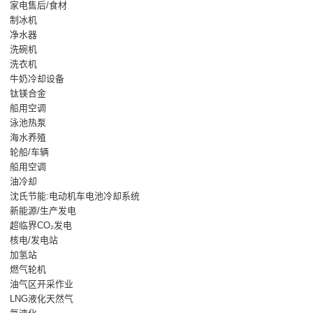
家电售后/食材
制冰机
净水器
洗碗机
洗衣机
牛奶冷却设备
钛镁合金
船用空调
泳池热泵
海水养殖
轮船/车辆
船用空调
油冷却
沈氏节能:电动机车电池冷却系统
新能源/生产发电
超临界CO₂发电
核电/发电站
加氢站
燃气轮机
油气区开采作业
LNG液化天然气