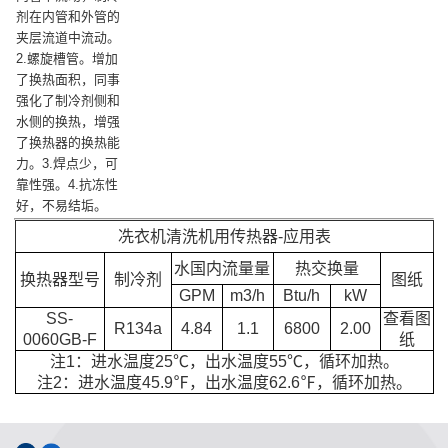
剂在内管和外管的
夹层流道中流动。
2.螺旋槽管。增加
了换热面积，同事
强化了制冷剂侧和
水侧的换热，增强
了换热器的换热能
力。3.焊点少，可
靠性强。4.抗冻性
好，不易结垢。
冼衣机清洗机用传热器-应用表
水国内流量量
热交换量
换热器型号
制冷剂
图纸
GPM
m3/h
Btu/h
kW
SS-
查看图
R134a
4.84
1.1
6800
2.00
0060GB-F
纸
注1：进水温度25℃，出水温度55℃，循环加热。
注2：进水温度45.9℉，出水温度62.6℉，循环加热。