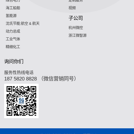
绿色电力
定制服务
海工船舶
视频
氢能源
子公司
沈氏节能:航空 & 航天
杭州微控
动力总成
浙江微智源
工业气体
精细化工
询问你们
服务性热线电话
187 5820 8828 （微信营销同号）