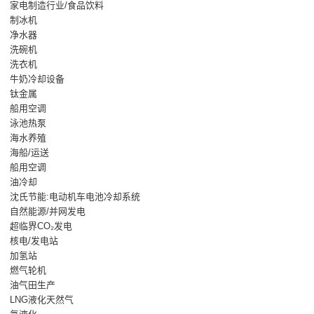
家电制造行业/食品饮料
制冰机
净水器
洗碗机
洗衣机
牛奶冷却设备
钛金属
船用空调
泳池热泵
海水养殖
海船/运送
船用空调
油冷却
沈氏节能:电动机车电池冷却系统
自然能源/并网发电
超临界CO₂发电
核电/发电站
加氢站
燃气轮机
油气田生产
LNG液化天然气