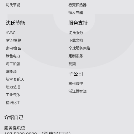
沈氏节能
板壳换热器
微反应器
沈氏节能
服务支持
HVAC
沈氏服务
冷链/冷藏
下载文档
家电/食品
全球服务网络
绿色电力
定制服务
海工船舶
视频
氢能源
子公司
航空 & 航天
杭州微控
动力总成
浙江微智源
工业气体
精细化工
介绍自己
服务性电语