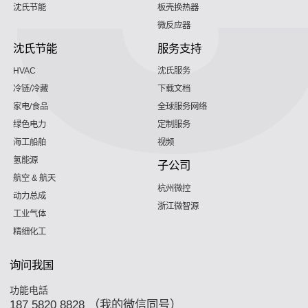
沈氏节能
板壳换热器
微反应器
沈氏节能
服务支持
HVAC
沈氏服务
冷链/冷藏
下载文档
家电/食品
全球服务网络
绿色电力
定制服务
海工船舶
视频
氢能源
子公司
航空 & 航天
杭州微控
动力总成
浙江微智源
工业气体
精细化工
询问我国
功能电話
187 5820 8828 （我的微信同号）