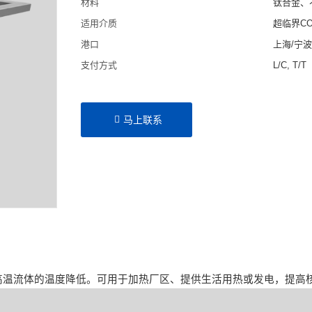
材料
钛合金、
适用介质
超临界C
港口
上海/宁
支付方式
L/C, T/T
马上联系
高温流体的温度降低。可用于加热厂区、提供生活用热或发电，提高