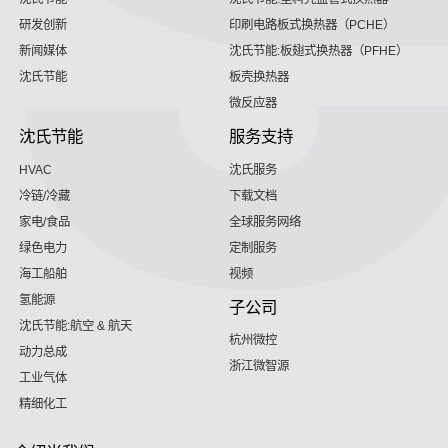
研发创新
印刷电路板式换热器（PCHE）
新闻媒体
沈氏节能:板翅式换热器（PFHE）
沈氏节能
板壳换热器
微反应器
沈氏节能
服务支持
HVAC
沈氏服务
冷链/冷藏
下载文档
家电/食品
全球服务网络
绿色电力
定制服务
海工船舶
视频
氢能源
子公司
沈氏节能:航空 & 航天
杭州微控
动力总成
浙江微智源
工业气体
精细化工